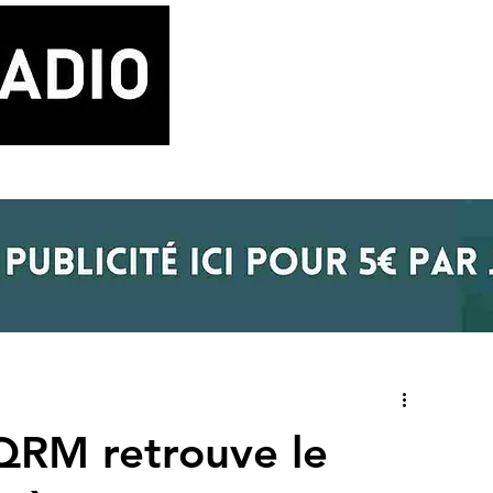
LA RADIO
BLOG MUSIQUE
POD
 QRM retrouve le