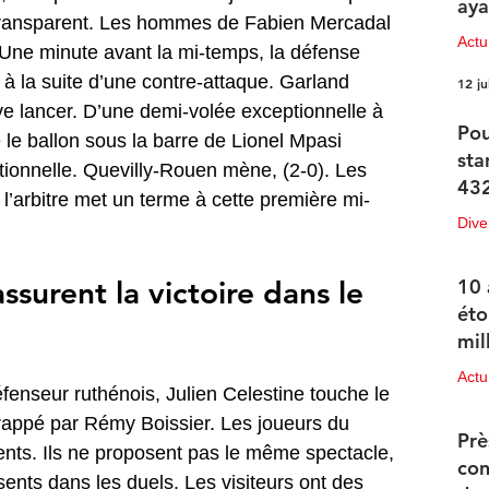
aya
ransparent. Les hommes de Fabien Mercadal 
Actu
. Une minute avant la mi-temps, la défense 
 à la suite d’une contre-attaque. Garland 
12 ju
rive lancer. D’une demi-volée exceptionnelle à 
Pou
ie le ballon sous la barre de Lionel Mpasi 
sta
tionnelle. Quevilly-Rouen mène, (2-0). Les 
432
 l’arbitre met un terme à cette première mi-
Dive
12 ju
assurent la victoire dans le 
10 
éto
mil
Actu
fenseur ruthénois, Julien Celestine touche le 
11 ju
frappé par Rémy Boissier. Les joueurs du 
Prè
nts. Ils ne proposent pas le même spectacle, 
con
sents dans les duels. Les visiteurs ont des 