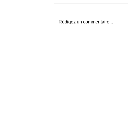
Rédigez un commentaire...
Météo à Rouen : jusqu'à 38
attendus ce week-end