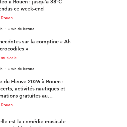
éo à Rouen : jusqu'à 38°C
endus ce week-end
u Rouen
in
3 min de lecture
necdotes sur la comptine « Ah
 crocodiles »
 musicale
in
3 min de lecture
e du Fleuve 2026 à Rouen :
certs, activités nautiques et
mations gratuites au
ogramme
u Rouen
in
3 min de lecture
lle est la comédie musicale