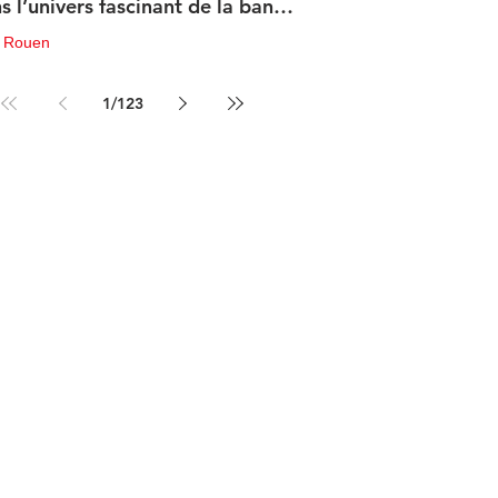
s l’univers fascinant de la bande
sinée de science-fiction
u Rouen
in
3 min de lecture
1
/
123