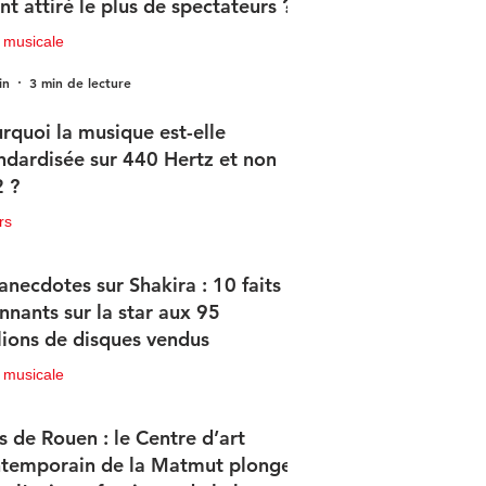
nt attiré le plus de spectateurs ?
 musicale
in
3 min de lecture
rquoi la musique est-elle
ndardisée sur 440 Hertz et non
 ?
rs
in
2 min de lecture
anecdotes sur Shakira : 10 faits
nnants sur la star aux 95
lions de disques vendus
 musicale
in
4 min de lecture
s de Rouen : le Centre d’art
temporain de la Matmut plonge