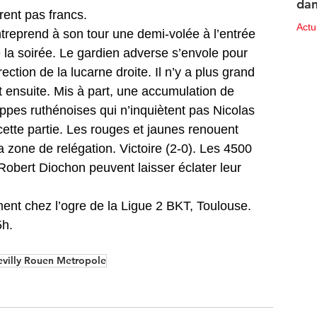
dan
rent pas francs. 
des
Act
treprend à son tour une demi-volée à l’entrée 
e la soirée. Le gardien adverse s’envole pour 
10 ju
irection de la lucarne droite. Il n’y a plus grand 
 ensuite. Mis à part, une accumulation de 
ppes ruthénoises qui n’inquiètent pas Nicolas 
cette partie. Les rouges et jaunes renouent 
la zone de relégation. Victoire (2-0). Les 4500 
obert Diochon peuvent laisser éclater leur 
nt chez l’ogre de la Ligue 2 BKT, Toulouse. 
5h.
villy Rouen Metropole