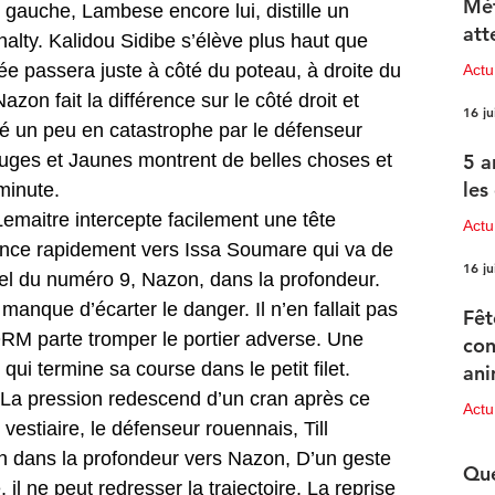
Mét
 gauche, Lambese encore lui, distille un 
att
alty. Kalidou Sidibe s’élève plus haut que 
ée passera juste à côté du poteau, à droite du 
Act
zon fait la différence sur le côté droit et 
16 ju
gé un peu en catastrophe par le défenseur 
uges et Jaunes montrent de belles choses et 
5 a
les
minute. 
emaitre intercepte facilement une tête 
Actu
lance rapidement vers Issa Soumare qui va de 
16 ju
appel du numéro 9, Nazon, dans la profondeur. 
anque d’écarter le danger. Il n’en fallait pas 
Fêt
RM parte tromper le portier adverse. Une 
con
ui termine sa course dans le petit filet. 
ani
. La pression redescend d’un cran après ce 
pr
Act
vestiaire, le défenseur rouennais, Till 
15 ju
n dans la profondeur vers Nazon, D’un geste 
Que
il ne peut redresser la trajectoire. La reprise 