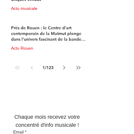
Actu musicale
11 juin
4 min de lecture
Près de Rouen : le Centre d’art
contemporain de la Matmut plonge
dans l’univers fascinant de la bande
dessinée de science-fiction
Actu Rouen
10 juin
3 min de lecture
1
/
123
Newsletter 100% 
musique !
Chaque mois recevez votre 
concentré d'info musicale ! 
Email
*