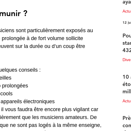
aya
munir ?
Actu
12 ju
usiciens sont particulièrement exposés au 
Pou
prolongée à de fort volume sollicite 
sta
uvent sur la durée ou d’un coup être 
432
Dive
uelques conseils :
12 ju
10 
illes
éto
op prolongées
mil
lcools
appareils électroniques
Actu
 il vous faudra être encore plus vigilant car 
11 ju
lièrement que les musiciens amateurs. De 
Prè
con
ique ne sont pas logés à la même enseigne, 