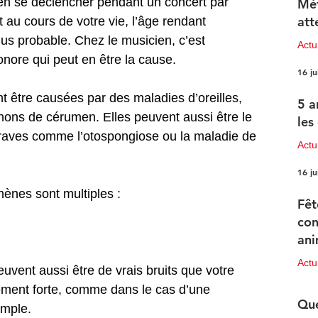
en se déclencher pendant un concert par 
Mét
att
au cours de votre vie, l’âge rendant 
us probable. Chez le musicien, c’est 
Act
onore qui peut en être la cause.
16 ju
 être causées par des maladies d’oreilles, 
5 a
ons de cérumen. Elles peuvent aussi être le 
les
aves comme l’otospongiose ou la maladie de 
Actu
16 ju
nes sont multiples :
Fêt
con
n
ani
pr
Act
vent aussi être de vrais bruits que votre 
ment forte, comme dans le cas d’une 
15 ju
Que
emple.