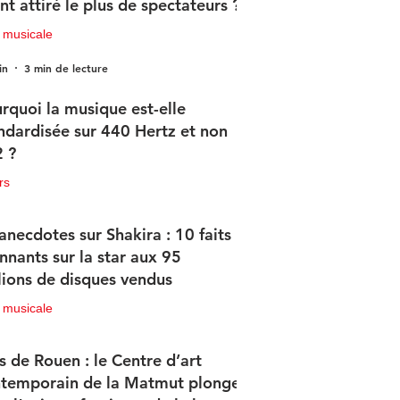
nt attiré le plus de spectateurs ?
 musicale
in
3 min de lecture
rquoi la musique est-elle
ndardisée sur 440 Hertz et non
 ?
rs
in
2 min de lecture
anecdotes sur Shakira : 10 faits
nnants sur la star aux 95
lions de disques vendus
 musicale
in
4 min de lecture
s de Rouen : le Centre d’art
temporain de la Matmut plonge