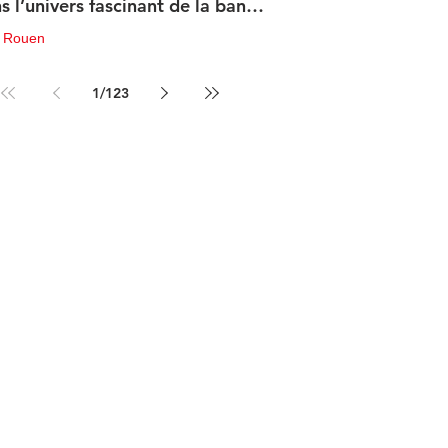
s l’univers fascinant de la bande
sinée de science-fiction
u Rouen
in
3 min de lecture
1
/
123