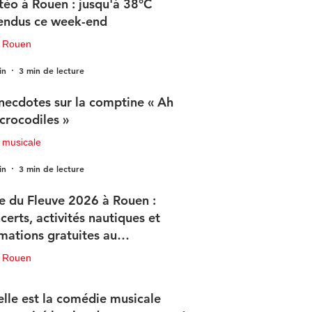
éo à Rouen : jusqu'à 38°C
endus ce week-end
u Rouen
in
3 min de lecture
necdotes sur la comptine « Ah
 crocodiles »
 musicale
in
3 min de lecture
e du Fleuve 2026 à Rouen :
certs, activités nautiques et
mations gratuites au
ogramme
u Rouen
in
3 min de lecture
lle est la comédie musicale