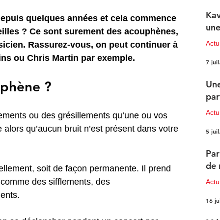
Kav
depuis quelques années et cela commence 
une
reilles ? Ce sont surement des acouphènes, 
Actu
sicien. Rassurez-vous, on peut continuer à 
ins ou Chris Martin par exemple.
7 juil
uphène ?
Une
par
Actu
ements ou des grésillements qu’une ou vos 
 alors qu’aucun bruit n’est présent dans votre 
5 juil
Par
de 
uellement, soit de façon permanente. Il prend 
 comme des sifflements, des 
Actu
ents.
16 ju