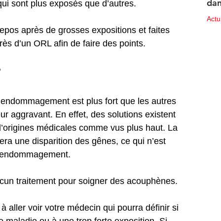
dan
ui sont plus exposés que d’autres.
des
Act
os après de grosses expositions et faites 
10 ju
ès d’un ORL afin de faire des points.
?
d’endommagement est plus fort que les autres 
ur aggravant. En effet, des solutions existent 
’origines médicales comme vus plus haut. La 
era une disparition des gênes, ce qui n’est 
un endommagement.
 aucun traitement pour soigner des acouphènes.
 aller voir votre médecin qui pourra définir si 
maladie ou à une trop forte exposition. Si 