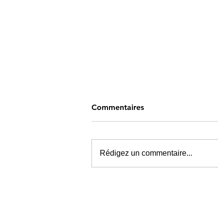
Commentaires
Rédigez un commentaire...
Kave Fest 2026 le metal
comme une affaire de famill