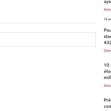
aya
Actu
12 ju
Pou
sta
432
Dive
12 ju
e
10 
éto
mil
Actu
11 ju
Prè
con