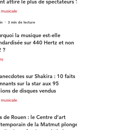
nt attiré le plus de spectateurs ?
 musicale
in
3 min de lecture
rquoi la musique est-elle
ndardisée sur 440 Hertz et non
 ?
rs
in
2 min de lecture
anecdotes sur Shakira : 10 faits
nnants sur la star aux 95
lions de disques vendus
 musicale
in
4 min de lecture
s de Rouen : le Centre d’art
temporain de la Matmut plonge