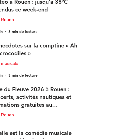
éo à Rouen : jusqu'à 38°C
endus ce week-end
u Rouen
in
3 min de lecture
necdotes sur la comptine « Ah
 crocodiles »
 musicale
in
3 min de lecture
e du Fleuve 2026 à Rouen :
certs, activités nautiques et
mations gratuites au
ogramme
u Rouen
in
3 min de lecture
lle est la comédie musicale