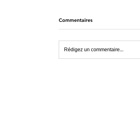
Commentaires
Rédigez un commentaire...
Kave Fest 2026 le metal
comme une affaire de famill