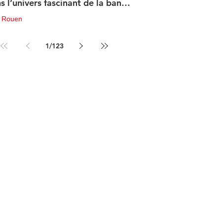
s l’univers fascinant de la bande
sinée de science-fiction
u Rouen
in
3 min de lecture
1
/
123