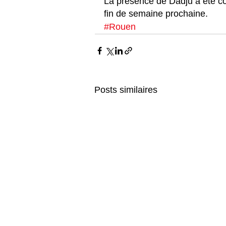
La présence de Dadju à été c
fin de semaine prochaine. 
#Rouen
Posts similaires