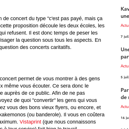
Kav
une
e cette proposition découle les deux écoles, les 
Actu
qui refusent. Il est donc temps de peser les 
7 juil
visager la question sous tous les aspects. En 
question des concerts caritatifs.
Une
par
Actu
5 juil
n concert permet de vous montrer à des gens 
ux même vous écouter. Ce sera donc le 
Par
e auprès de ce public. Afin de ne pas 
de 
voyez de quoi "convertir" les gens qui vous 
Actu
ez vous des bons vieux flyers, ou encore, et 
 kakemonos (ou banderole). Il vous en coûtera 
16 ju
aximum. 
Vistaprint
 (que nous connaissons 
 leur service) fait bien le travail. 