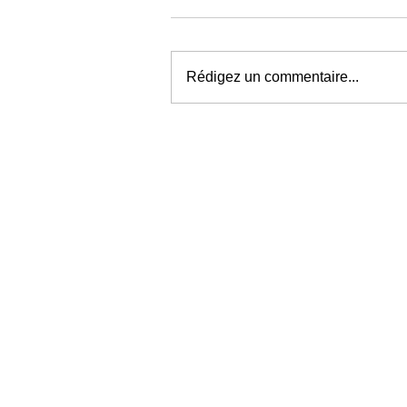
Rédigez un commentaire...
Comment améliorer la quali
d’écoute de son casque pou
profiter pleinement de la
musique ?