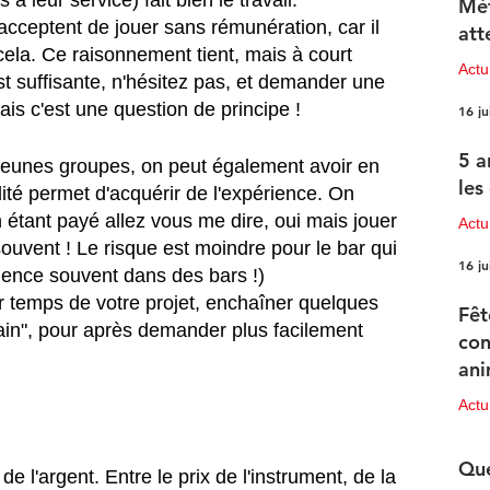
Mét
ceptent de jouer sans rémunération, car il 
att
cela. Ce raisonnement tient, mais à court 
Act
t suffisante, n'hésitez pas, et demander une 
is c'est une question de principe ! 
16 ju
5 a
 jeunes groupes, on peut également avoir en 
les
ilité permet d'acquérir de l'expérience. On 
étant payé allez vous me dire, oui mais jouer 
Actu
souvent ! Le risque est moindre pour le bar qui 
16 ju
ence souvent dans des bars !) 
 temps de votre projet, enchaîner quelques 
Fêt
ain", pour après demander plus facilement 
con
ani
pr
Act
15 ju
Que
e l'argent. Entre le prix de l'instrument, de la 