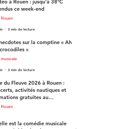
éo à Rouen : jusqu'à 38°C
endus ce week-end
u Rouen
in
3 min de lecture
necdotes sur la comptine « Ah
 crocodiles »
 musicale
in
3 min de lecture
e du Fleuve 2026 à Rouen :
certs, activités nautiques et
mations gratuites au
ogramme
u Rouen
in
3 min de lecture
lle est la comédie musicale