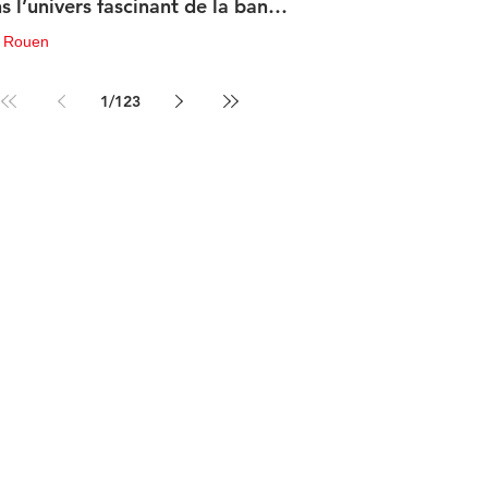
s l’univers fascinant de la bande
sinée de science-fiction
u Rouen
in
3 min de lecture
1
/
123