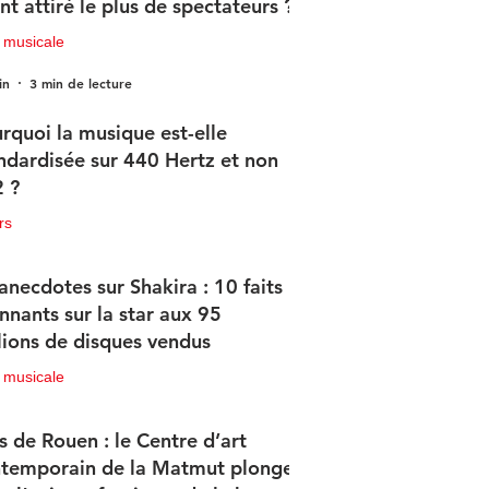
nt attiré le plus de spectateurs ?
 musicale
in
3 min de lecture
rquoi la musique est-elle
ndardisée sur 440 Hertz et non
 ?
rs
in
2 min de lecture
anecdotes sur Shakira : 10 faits
nnants sur la star aux 95
lions de disques vendus
 musicale
in
4 min de lecture
s de Rouen : le Centre d’art
temporain de la Matmut plonge