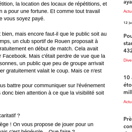
aya
ition, la location des locaux de répétitions, et 
 en a pour une fortune. Et comme tout travail 
Actu
que vous soyez payé. 
12 ju
st bien, mais encore faut-il que le public soit au 
Pou
emps, un club sportif de Rouen proposait à 
sta
ratuitement en début de match. Cela avait 
432
 Facebook. Mais c'était perdre de vue que la 
Dive
sonnes, un public que peu de groupe arrivait 
r gratuitement valait le coup. Mais ce n'est 
12 ju
10 
éto
ous battre pour communiquer sur l'événement 
mil
donc bien attention à ce que la visibilité soit 
Actu
11 ju
ritatif ?
Prè
con
ais c'est bénévole... Que faire ? 