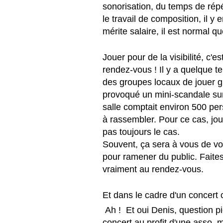
sonorisation, du temps de répét
le travail de composition, il y
mérite salaire, il est normal 
Jouer pour de la visibilité, c'e
rendez-vous ! Il y a quelque t
des groupes locaux de jouer g
provoqué un mini-scandale sur
salle comptait environ 500 per
à rassembler. Pour ce cas, joue
pas toujours le cas. 
Souvent, ça sera à vous de v
pour ramener du public. Faites 
vraiment au rendez-vous.
Et dans le cadre d'un concert ca
 Ah !  Et oui Denis, question piège ! On vous propose de jouer pour un 
concert au profit d'une asso, m