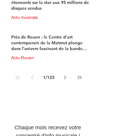
étonnants sur la star aux 95 millions de
disques vendus
Actu musicale
11 juin
4 min de lecture
Près de Rouen : le Centre d’art
contemporain de la Matmut plonge
dans l’univers fascinant de la bande
dessinée de science-fiction
Actu Rouen
10 juin
3 min de lecture
1
/
123
Newsletter 100% 
musique !
Chaque mois recevez votre 
concentré d'info musicale ! 