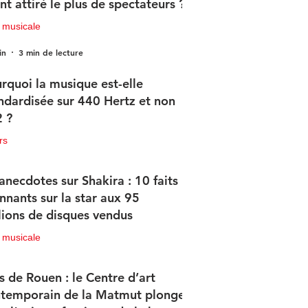
nt attiré le plus de spectateurs ?
 musicale
in
3 min de lecture
rquoi la musique est-elle
ndardisée sur 440 Hertz et non
 ?
rs
in
2 min de lecture
anecdotes sur Shakira : 10 faits
nnants sur la star aux 95
lions de disques vendus
 musicale
in
4 min de lecture
s de Rouen : le Centre d’art
temporain de la Matmut plonge