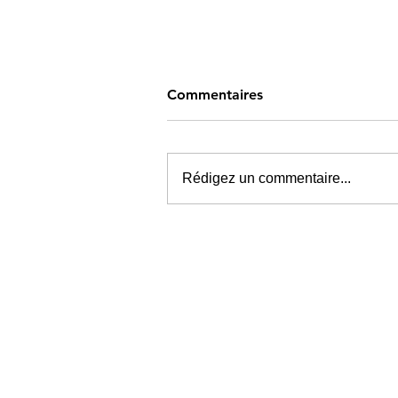
Commentaires
Rédigez un commentaire...
Y’a quoi dans les bacs en
novembre ?