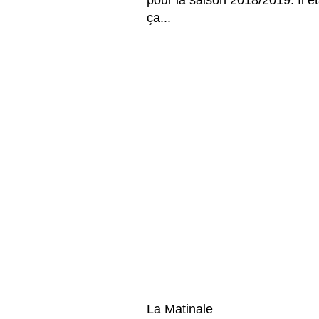
pour la saison 2018/2019. Il é
ça... 
La Matinale