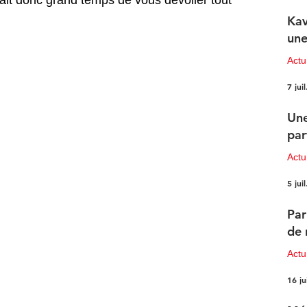
tait donc grand temps de vous dévoiler tout 
Kav
une
Actu
7 juil
Une
par
Actu
5 juil
Par
de 
Actu
16 ju