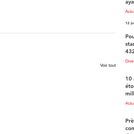
aya
Actu
12 ju
Pou
sta
432
Dive
Voir tout
12 ju
10 
éto
mil
Actu
11 ju
Prè
con