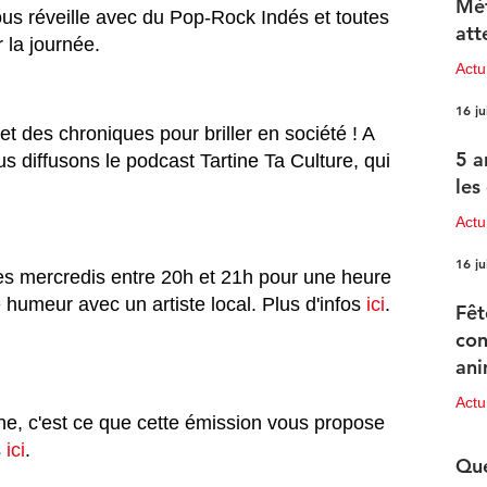
Mét
us réveille avec du Pop-Rock Indés et toutes 
att
 la journée. 
Act
16 ju
t des chroniques pour briller en société ! A 
5 a
s diffusons le podcast Tartine Ta Culture, qui 
les
Actu
16 ju
les mercredis entre 20h et 21h pour une heure 
 humeur avec un artiste local. Plus d'infos 
ici
.
Fêt
con
ani
pr
Act
ne, c'est ce que cette émission vous propose 
15 ju
 
ici
.
Que