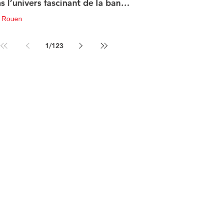
s l’univers fascinant de la bande
sinée de science-fiction
u Rouen
in
3 min de lecture
1
/
123