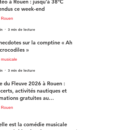
éo à Rouen : jusqu'à 38°C
endus ce week-end
u Rouen
in
3 min de lecture
necdotes sur la comptine « Ah
 crocodiles »
 musicale
in
3 min de lecture
e du Fleuve 2026 à Rouen :
certs, activités nautiques et
mations gratuites au
ogramme
u Rouen
in
3 min de lecture
lle est la comédie musicale