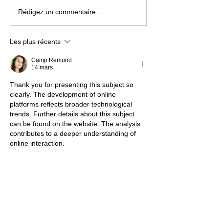
Une carte « musicale »
Paris La Défens
Rédigez un commentaire...
parfaitement insolite !
changera de nom
du 1er juillet
Les plus récents
Camp Remund
14 mars
Thank you for presenting this subject so 
clearly. The development of online 
platforms reflects broader technological 
trends. Further details about this subject 
can be found on the website. The analysis 
contributes to a deeper understanding of 
online interaction.