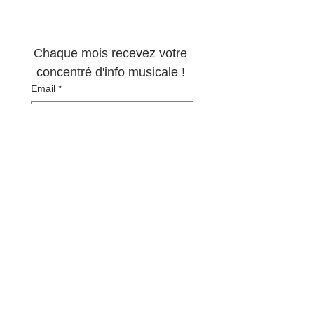
Newsletter 100% 
musique !
Chaque mois recevez votre 
concentré d'info musicale ! 
Email
*
S'abonner
Oui, abonnez-moi à votre 
newsletter.
*