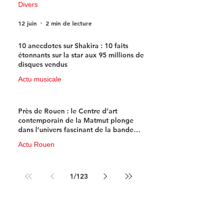
Divers
12 juin
2 min de lecture
10 anecdotes sur Shakira : 10 faits
étonnants sur la star aux 95 millions de
disques vendus
Actu musicale
11 juin
4 min de lecture
Près de Rouen : le Centre d’art
contemporain de la Matmut plonge
dans l’univers fascinant de la bande
dessinée de science-fiction
Actu Rouen
10 juin
3 min de lecture
1
/
123